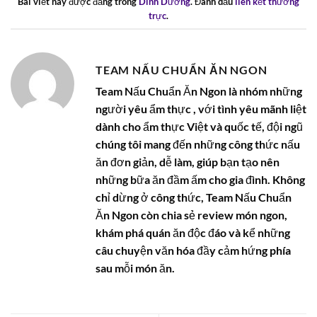
Bài viết này được đăng trong
Dinh Dưỡng
. Đánh dấu
liên kết thường
trực
.
TEAM NẤU CHUẨN ĂN NGON
Team Nấu Chuẩn Ăn Ngon là nhóm những
người yêu ẩm thực , với tình yêu mãnh liệt
dành cho ẩm thực Việt và quốc tế, đội ngũ
chúng tôi mang đến những công thức nấu
ăn đơn giản, dễ làm, giúp bạn tạo nên
những bữa ăn đầm ấm cho gia đình. Không
chỉ dừng ở công thức, Team Nấu Chuẩn
Ăn Ngon còn chia sẻ review món ngon,
khám phá quán ăn độc đáo và kể những
câu chuyện văn hóa đầy cảm hứng phía
sau mỗi món ăn.