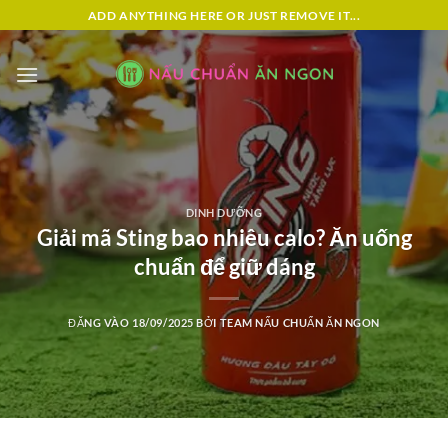
Bỏ
ADD ANYTHING HERE OR JUST REMOVE IT...
qua
nội
dung
DINH DƯỠNG
Giải mã Sting bao nhiêu calo? Ăn uống
chuẩn để giữ dáng
ĐĂNG VÀO
18/09/2025
BỞI
TEAM NẤU CHUẨN ĂN NGON