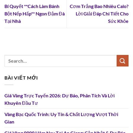
Bí Quyết **Cách Làm Bánh
Cơm Trắng Bao Nhiêu Calo?
Bột Nếp Hấp** Ngon Đậm Đà
Lời Giải Đáp Chi Tiết Cho
Tại Nhà
Sức Khỏe
BÀI VIẾT MỚI
Giá Vàng Trực Tuyến 2026: Dự Báo, Phân Tích Và Lời
Khuyên Đầu Tư
Vàng Bạc Quốc Trinh: Uy Tín & Chất Lượng Vượt Thời
Gian
Giá Vàng 9999 Hôm Nay Tại An Giang: Cập Nhật & Dự Báo