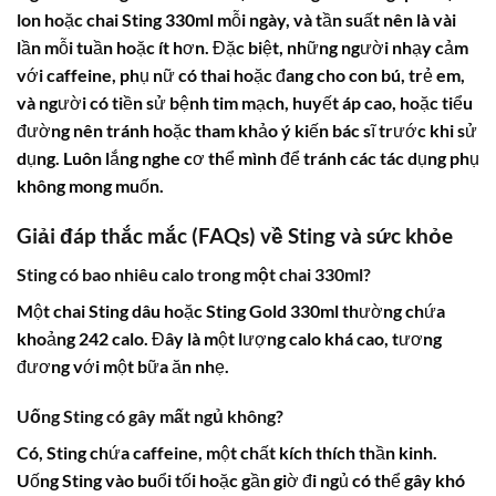
lon hoặc chai
Sting
330ml mỗi ngày, và tần suất nên là vài
lần mỗi tuần hoặc ít hơn. Đặc biệt, những người nhạy cảm
với caffeine, phụ nữ có thai hoặc đang cho con bú, trẻ em,
và người có tiền sử bệnh tim mạch, huyết áp cao, hoặc tiểu
đường nên tránh hoặc tham khảo ý kiến bác sĩ trước khi sử
dụng. Luôn lắng nghe cơ thể mình để tránh các tác dụng phụ
không mong muốn.
Giải đáp thắc mắc (FAQs) về
Sting
và sức khỏe
Sting có bao nhiêu calo
trong một chai 330ml?
Một chai
Sting dâu
hoặc
Sting Gold
330ml thường chứa
khoảng 242 calo. Đây là một lượng calo khá cao, tương
đương với một bữa ăn nhẹ.
Uống
Sting
có gây mất ngủ không?
Có,
Sting
chứa caffeine, một chất kích thích thần kinh.
Uống
Sting
vào buổi tối hoặc gần giờ đi ngủ có thể gây khó