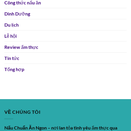
Công thức nấu ăn
Dinh Dưỡng
Du lịch
Lễ hội
Review ẩm thực
Tin tức
Tổng hợp
VỀ CHÚNG TÔI
Nấu Chuẩn Ăn Ngon
– nơi lan tỏa tình yêu ẩm thực qua