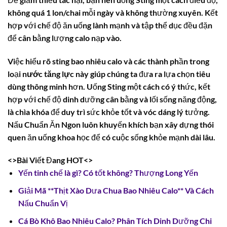
không quá 1 lon/chai mỗi ngày và không thường xuyên. Kết
hợp với chế độ ăn uống lành mạnh và tập thể dục đều đặn
để cân bằng lượng calo nạp vào.
Việc hiểu rõ
sting bao nhiêu calo
và các thành phần trong
loại
nước tăng lực
này giúp chúng ta đưa ra lựa chọn tiêu
dùng thông minh hơn. Uống
Sting
một cách có ý thức, kết
hợp với chế độ dinh dưỡng cân bằng và lối sống năng động,
là chìa khóa để duy trì sức khỏe tốt và vóc dáng lý tưởng.
Nấu Chuẩn Ăn Ngon luôn khuyến khích bạn xây dựng thói
quen ăn uống khoa học để có cuộc sống khỏe mạnh dài lâu.
<>Bài Viết Đang HOT<>
Yến tinh chế là gì? Có tốt không? Thượng Long Yến
Giải Mã **Thịt Xào Dưa Chua Bao Nhiêu Calo** Và Cách
Nấu Chuẩn Vị
Cá Bò Khô Bao Nhiêu Calo? Phân Tích Dinh Dưỡng Chi