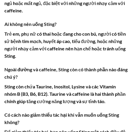
ngủ hoặc mất ngủ, đặc biệt với những người nhạy cảm với
caffeine.
Ai không nên uống
Sting
?
Trẻ em, phụ nữ có thai hoặc đang cho con bú, người có tiền
sử bệnh tim mạch, huyết áp cao, tiểu đường, hoặc những
người nhạy cảm với caffeine nên hạn chế hoặc tránh uống
Sting
.
Ngoài đường và caffeine,
Sting
còn có thành phần nào đáng
chú ý?
Sting
còn chứa Taurine, Inositol, Lysine và các Vitamin
nhóm B (B3, B6, B12). Taurine và caffeine là hai thành phần
chính giúp tăng cường năng lượng và sự tỉnh táo.
Có cách nào giảm thiểu tác hại khi vẫn muốn uống
Sting
không?
Để giảm thiểu tác hại, bạn nên uống
Sting
một cách điều độ,